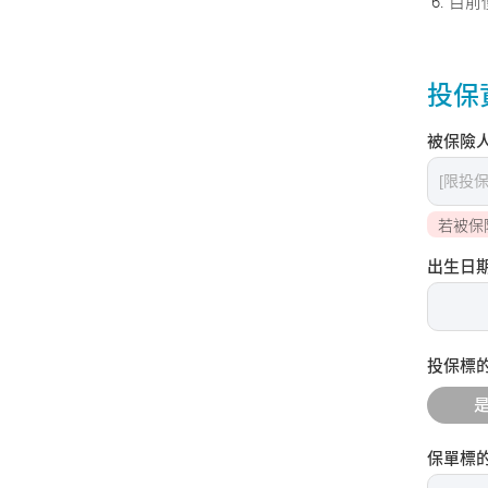
目前
投保
被保險人
若被保
出生日
投保標
保單標