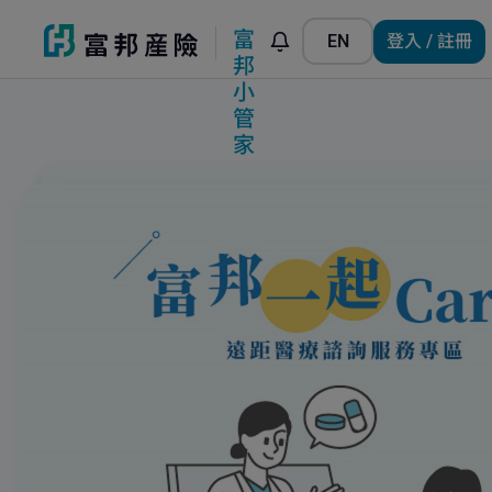
富
EN
登入 / 註冊
邦
小
管
家