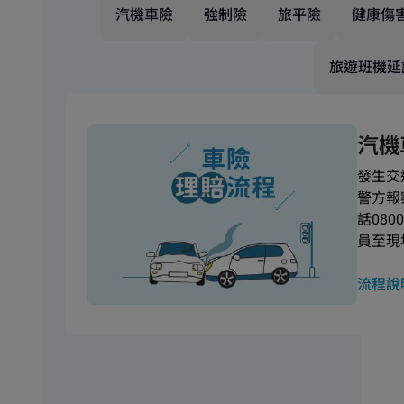
汽機車險
強制險
旅平險
健康傷
旅遊班機延
汽機
發生交
警方報
話080
員至現
流程說