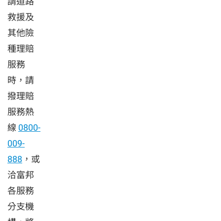
請道路
救援及
其他險
種理賠
服務
時，請
撥理賠
服務熱
線
0800-
009-
888
，或
洽富邦
各服務
分支機