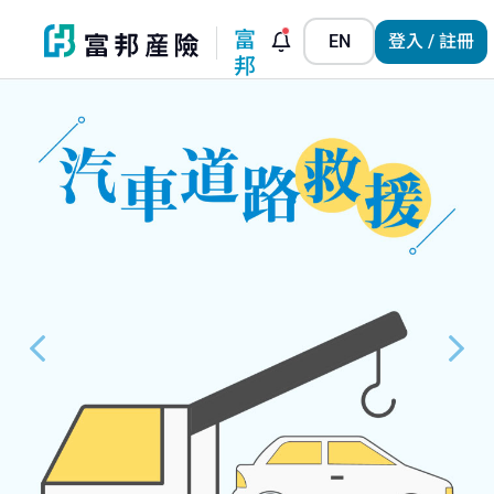
富
EN
登入 / 註冊
邦
小
管
家
Previous
N