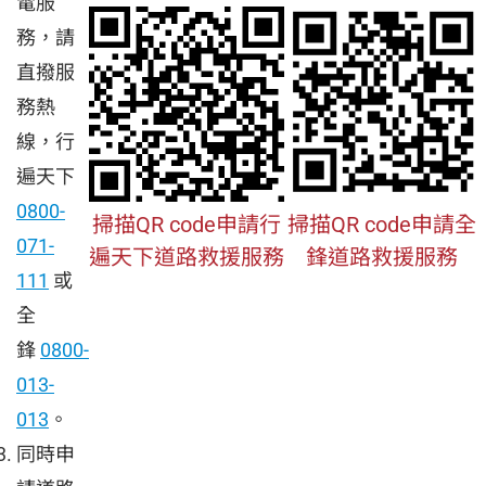
電服
務，請
直撥服
務熱
線，行
遍天下
0800-
掃描QR code申請行
掃描QR code申請全
071-
遍天下道路救援服務
鋒道路救援服務
111
或
全
鋒
0800-
013-
013
。
同時申