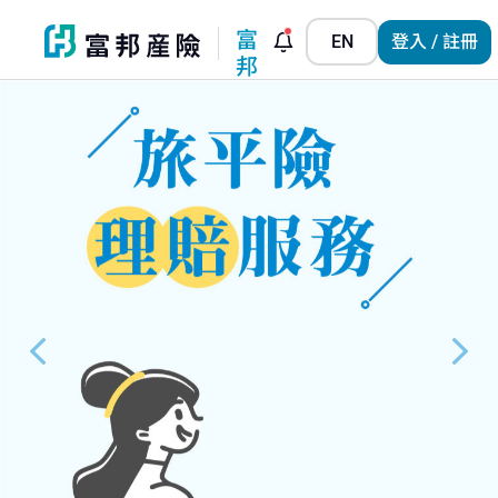
富
EN
登入 / 註冊
邦
小
管
家
Previous
N