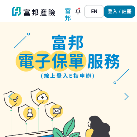
富
EN
登入 / 註冊
邦
小
管
家
Previous
N