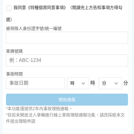
構。
內使用。若 台端不同意本公司蒐集、處理及利用前述
我同意《特種個資同意事項》（閱讀完上方告知事項方得勾
（三）當事人之法定代理人、輔助人。
資料，本公司將可能無法提供 台端相關理賠之申請及
選）
（四）各醫療院所。
辦理。
（五）與第三人共同行銷、交互運用客戶資料、合作推
被保險人身份證字號/統一編號
廣等關係、或於本公司各項業務內所委託往來之第三
修訂日期：2025/03/20
人。
四、利用之期間、對象、地區及方式：
車牌號碼
（一）期間：因執行業務所必須及法令規定應為保存之
期間。
（二）對象：
事故時間
1. 本公司、與本公司簽訂合作推廣契約之保險代理人/
時
分
時
分
保險經紀人、因辦理財產保險相關業務需要之第三方。
2. 本(分)公司及本公司海外分支機構、中華民國產物保
險商業同業公會、中華民國人壽保險 商業同業公會、
開始通報
財團法人保險事業發展中心、財團法人保險安定基金、
*本功能僅提供2年內事故理賠通報。
財團法人住宅地震保險基金、財團法人汽車交通事故特
*目前未開放法人車輛進行線上車險理賠通報功能，請改採紙本文
別補償基金、財團法人金融消費評議中心、關貿網路股
件提出理賠申請
份有限公司、衛生福利部中央健康保險署、業務委外機