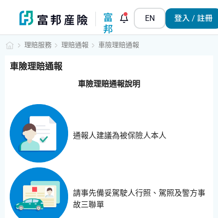
富
EN
登入 / 註冊
邦
小
理賠服務
理賠通報
車險理賠通報
管
家
車險理賠通報
車險理賠通報說明
通報人建議為被保險人本人
請事先備妥駕駛人行照、駕照及警方事
故三聯單