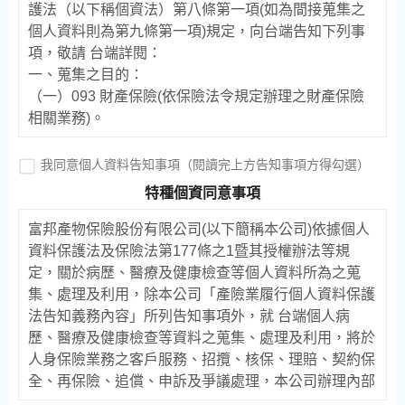
護法（以下稱個資法）第八條第一項(如為間接蒐集之
個人資料則為第九條第一項)規定，向台端告知下列事
項，敬請 台端詳閱：
一、蒐集之目的：
（一）093 財產保險(依保險法令規定辦理之財產保險
相關業務)。
（二）001 人身保險(依保險法令規定財產保險經許可
辦理之相關業務)。
我同意個人資料告知事項（閱讀完上方告知事項方得勾選）
（三）040 行銷。
特種個資同意事項
（四）090 消費者、客戶管理與服務。
（五）157 調查、統計與研究分析。
富邦產物保險股份有限公司(以下簡稱本公司)依據個人
（六）181 其他經營合於營業登記項目或組織章程所定
資料保護法及保險法第177條之1暨其授權辦法等規
業務之需要。
定，關於病歷、醫療及健康檢查等個人資料所為之蒐
二、類別：包括但不限於姓名、身分證字號、出生年月
集、處理及利用，除本公司「產險業履行個人資料保護
日、住址、聯絡方式、婚姻、家庭、教育、職業、財務
法告知義務內容」所列告知事項外，就 台端個人病
情況及其他得以直接或間接方式識別該個人之資料。
歷、醫療及健康檢查等資料之蒐集、處理及利用，將於
三、個人資料來源：
人身保險業務之客戶服務、招攬、核保、理賠、契約保
（一）要保人/被保險人。
全、再保險、追償、申訴及爭議處理，本公司辦理內部
（二）司法警憲機關、委託協助處理理賠之公證人或機
控制及稽核之業務及符合相關法令規範等之目的及範圍