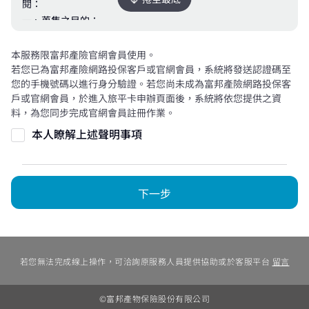
閱：
療保險或實支實付型醫療保險之受益人，申領保險金給付時
一、蒐集之目的：
須檢具醫療費用收據正本。但若被保險人已投保富邦產物保
（一）093財產保險(依保險法令規定辦理之財產保險相關業
險公司二張以上之商業實支實付型傷害醫療保險或實支實付
務)。
本服務限富邦產險官網會員使用。
型醫療保險；或本人於投保時已通知富邦產物保險公司有投
若您已為富邦產險網路投保客戶或官網會員，系統將發送認證碼至
（二）001人身保險(依保險法令規定財產保險經許可辦理之
保其他商業實支實付型傷害醫療保險或實支實付型醫療保
您的手機號碼以進行身分驗證。若您尚未成為富邦產險網路投保客
相關業務)。
險，而富邦產物保險公司仍承保者，富邦產物保險公司對同
戶或官網會員，於進入旅平卡申辦頁面後，系統將依您提供之資
（三）040 行銷。
一保險事故仍應依各該險別條款約定負給付責任。如有重複
料，為您同步完成官網會員註冊作業。
（四）090 消費者、客戶管理與服務。
投保而未通知富邦產物保險公司者，同意富邦產物保險公司
本人瞭解上述聲明事項
（五）157 調查、統計與研究分析。
對同一保險事故中已獲得全民健康保險或其他人身保險契約
（六）181其他經營合於營業登記項目或組織章程所定業務
給付的部分不負給付責任。(投保實支實付型商品時適用)
之需要。
(五)本人(被保險人、要保人)同意富邦產險可將首次投保所填
二、類別：包括但不限於姓名、身分證字號、出生年月日、
寫過相關各項KYC項目資料，進行資料存檔，以利本人於下
下一步
住址、聯絡方式、婚姻、家庭、教育、職業、財務情況及其
次投保時，可將各項KYC項目資料以預設值帶出。
他得以直接或間接方式識別該個人之資料。
二、【本公司聲明事項】
三、個人資料來源：
(一)本商品經本公司合格簽署人員檢視其內容業己符合保險
（一）要保人/被保險人。
精算原則及保險法令，惟為確保權益，基於保險公司與消費
若您無法完成線上操作，可洽詢原服務人員提供協助或於客服平台
留言
（二）司法警憲機關、委託協助處理理賠之公證人或機構。
者衡平對等原則，消費者仍應詳加閱讀保險單條款與相關文
（三）當事人之法定代理人、輔助人。
件，審慎選擇保險商品。本商品如有虛偽不實或違法情事，
©富邦產物保險股份有限公司
（四）各醫療院所。
應由本公司及負責人依法負責。