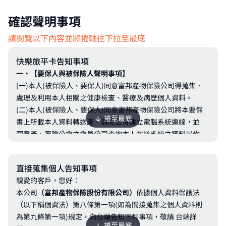
確認聲明事項
請閱覽以下內容並將捲軸往下拉至最底
快樂旅平卡告知事項
一、【要保人與被保險人聲明事項】
(一)本人(被保險人、要保人)同意富邦產物保險公司得蒐集、
處理及利用本人相關之健康檢查、醫療及病歷個人資料。
(二)本人(被保險人、要保人)同意富邦產物保險公司將本要保
捲至最底
書上所載本人資料轉送產、壽險公會建立電腦系統連線，並
同意產、壽險公會之會員公司查詢本人在該系統之資料以作
為核保及理賠之參考，但各該公司仍應依其本身之核保或理
賠標準決定是否承保或理賠，不得僅以前開資料作為承保或
直接蒐集個人告知事項
理賠之依據。
親愛的客戶，您好：
(三)本人(被保險人、要保人)同意富邦產物保險公司就本人之
本公司
（富邦產物保險股份有限公司）
依據個人資料保護法
個人資料，於「個人資料保護法」所規定之範圍內，有為蒐
（以下稱個資法）第八條第一項(如為間接蒐集之個人資料則
集、處理及利用之權利。
為第九條第一項)規定，向台端告知下列事項，敬請 台端詳
(四)本人(被保險人、要保人)已知悉並明瞭實支實付型傷害醫
捲至最底