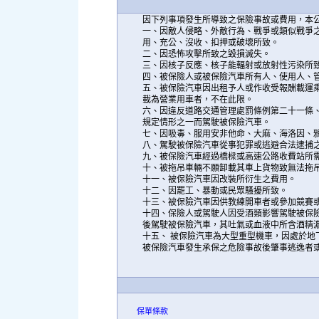
因下列事項發生所導致之保險事故或費用，本
一、因敵人侵略、外敵行為、戰爭或類似戰爭之
用、充公、沒收、扣押或破壞所致。
二、因恐怖攻擊所致之毀損滅失。
三、因核子反應、核子能輻射或放射性污染所
四、被保險人或被保險汽車所有人、使用人、
五、被保險汽車因出租予人或作收受報酬載運
載為營業用車者，不在此限。
六、因違反道路交通管理處罰條例第二十一條
規定情形之一而駕駛被保險汽車。
七、因吸毒、服用安非他命、大麻、海洛因、
八、駕駛被保險汽車從事犯罪或逃避合法逮捕
九、被保險汽車經過橋樑或高速公路收費站所
十、被拖吊車輛不願卸載其車上貨物致無法拖
十一、被保險汽車因改裝所衍生之費用。
十二、因罷工、暴動或民眾騷擾所致。
十三、被保險汽車因供教練開車者或參加競賽
十四、保險人或駕駛人因受酒類影響駕駛被保
後駕駛被保險汽車，其吐氣或血液中所含酒精
十五、 被保險汽車為大型重型機車，因處於地
被保險汽車發生承保之危險事故後肇事逃逸者
保單條款