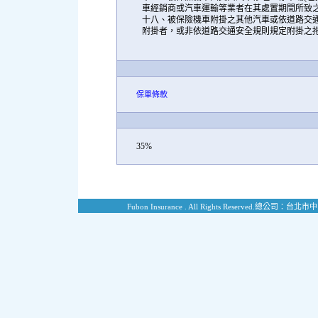
車經銷商或汽車運輸等業者在其處置期間所致
十八、被保險機車附掛之其他汽車或依道路交
附掛者，或非依道路交通安全規則規定附掛之
保單條款
35%
Fubon Insurance . All Rights Reserved.
總公司：台北市中山