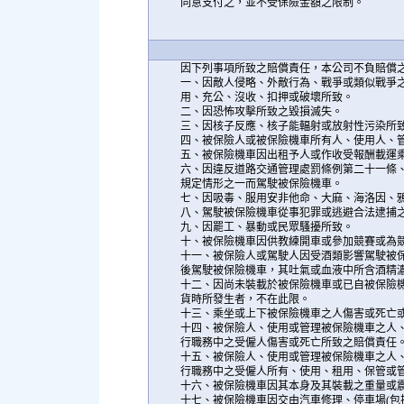
同意支付之，並不受保險金額之限制。
因下列事項所致之賠償責任，本公司不負賠償
一、因敵人侵略、外敵行為、戰爭或類似戰爭之
用、充公、沒收、扣押或破壞所致。
二、因恐怖攻擊所致之毀損滅失。
三、因核子反應、核子能輻射或放射性污染所
四、被保險人或被保險機車所有人、使用人、
五、被保險機車因出租予人或作收受報酬載運
六、因違反道路交通管理處罰條例第二十一條
規定情形之一而駕駛被保險機車。
七、因吸毒、服用安非他命、大麻、海洛因、
八、駕駛被保險機車從事犯罪或逃避合法逮捕
九、因罷工、暴動或民眾騷擾所致。
十、被保險機車因供教練開車或參加競賽或為
十一、被保險人或駕駛人因受酒類影響駕駛被
後駕駛被保險機車，其吐氣或血液中所含酒精
十二、因尚未裝載於被保險機車或已自被保險
貨時所發生者，不在此限。
十三、乘坐或上下被保險機車之人傷害或死亡
十四、被保險人、使用或管理被保險機車之人
行職務中之受僱人傷害或死亡所致之賠償責任
十五、被保險人、使用或管理被保險機車之人
行職務中之受僱人所有、使用、租用、保管或
十六、被保險機車因其本身及其裝載之重量或
十七、被保險機車因交由汽車修理、停車場(包