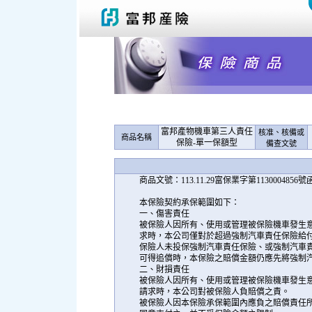
富邦產物機車第三人責任
核准、核備或
商品名稱
保險-單一保額型
備查文號
商品文號：113.11.29富保業字第1130004856
本保險契約承保範圍如下：
一、傷害責任
被保險人因所有、使用或管理被保險機車發生
求時，本公司僅對於超過強制汽車責任保險給
保險人未投保強制汽車責任保險、或強制汽車
可得追償時，本保險之賠償金額仍應先將強制
二、財損責任
被保險人因所有、使用或管理被保險機車發生
請求時，本公司對被保險人負賠償之責。
被保險人因本保險承保範圍內應負之賠償責任