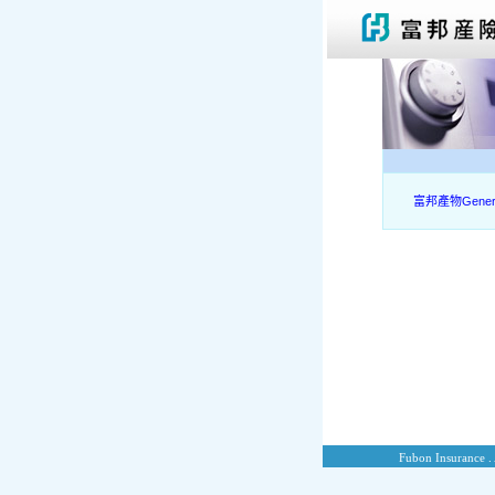
富邦產物General L
Fubon Insurance . 