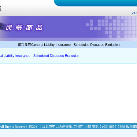
富邦產物General Liability Insurance - Scheduled Diseases Exclusion
iability Insurance - Scheduled Diseases Exclusion
All Rights Reserved.
總公司：台北市中山區遼寧街179號7-14樓
電話：(02) 6636-7890
服務電話