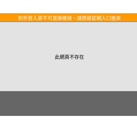
對外登入頁不可直接連接，請透過官網入口進來
此網頁不存在