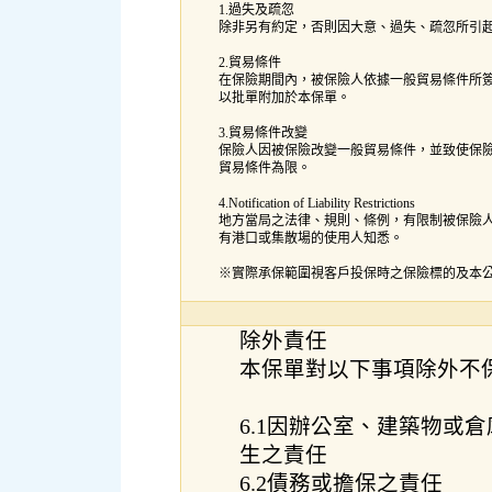
1.過失及疏忽
除非另有約定，否則因大意、過失、疏忽所引
2.貿易條件
在保險期間內，被保險人依據一般貿易條件所
以批單附加於本保單。
3.貿易條件改變
保險人因被保險改變一般貿易條件，並致使保
貿易條件為限。
4.Notification of Liability Restrictions
地方當局之法律、規則、條例，有限制被保險
有港口或集散場的使用人知悉。
※實際承保範圍視客戶投保時之保險標的及本
除外責任
本保單對以下事項除外不
6.1因辦公室、建築物或
生之責任
6.2債務或擔保之責任