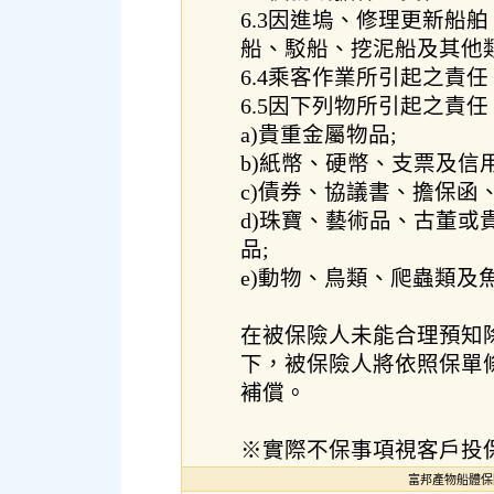
6.3因進塢、修理更新船
船、駁船、挖泥船及其他
6.4乘客作業所引起之責任
6.5因下列物所引起之責任
a)貴重金屬物品;
b)紙幣、硬幣、支票及信用
c)債券、協議書、擔保函
d)珠寶、藝術品、古董
品;
e)動物、鳥類、爬蟲類及魚
在被保險人未能合理預知
下，被保險人將依照保單條款在
補償。
※實際不保事項視客戶投
富邦產物船體保險 Po