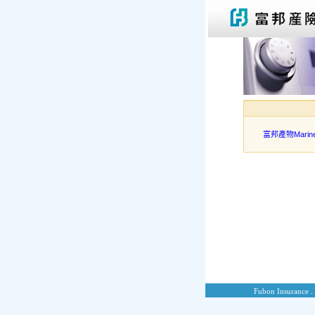
富邦產物Marine C
Fubon Insurance . 