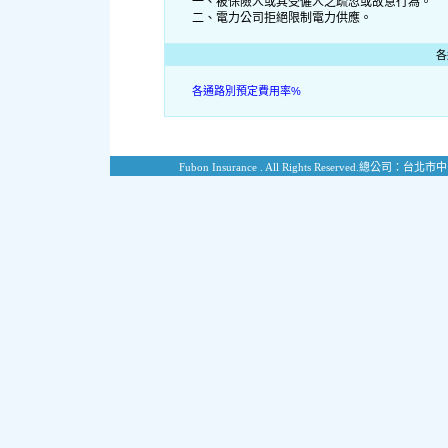
一、被保險人或其受僱人之疏忽或故意行為。
二、電力公司拒絕限制電力供應。
各
各通路別預定費用率%
Fubon Insurance . All Rights Reserved.
總公司：台北市中山