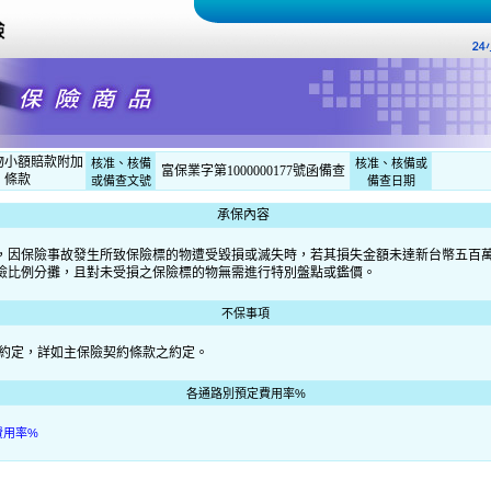
物小額賠款附加
核准、核備
核准、核備或
富保業字第1000000177號函備查
條款
或備查文號
備查日期
承保內容
，因保險事故發生所致保險標的物遭受毀損或滅失時，若其損失金額未達新台幣五百
險比例分攤，且對未受損之保險標的物無需進行特別盤點或鑑價。
不保事項
約定，詳如主保險契約條款之約定。
各通路別預定費用率%
費用率%