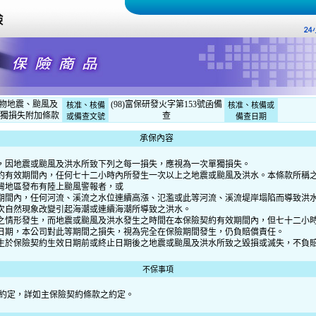
物地震、颱風及
(98)富保研發火字第153號函備
核准、核備
核准、核備或
單獨損失附加條款
查
或備查文號
備查日期
承保內容
，因地震或颱風及洪水所致下列之每一損失，應視為一次單獨損失。
約有效期間內，任何七十二小時內所發生一次以上之地震或颱風及洪水。本條款所稱
灣地區發布有陸上颱風警報者，或
期間內，任何河流、溪流之水位連續高漲、氾濫或此等河流、溪流堤岸塌陷而導致洪
次自然現象改變引起海潮或連續海潮所導致之洪水。
之情形發生，而地震或颱風及洪水發生之時間在本保險契約有效期間內，但七十二小
日期，本公司對此等期間之損失，視為完全在保險期間發生，仍負賠償責任。
生於保險契約生效日期前或終止日期後之地震或颱風及洪水所致之毀損或滅失，不負
不保事項
約定，詳如主保險契約條款之約定。