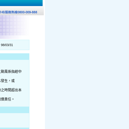
98/03/31
之颱風係指經中
水發生，或
時之時間超出本
賠償責任。