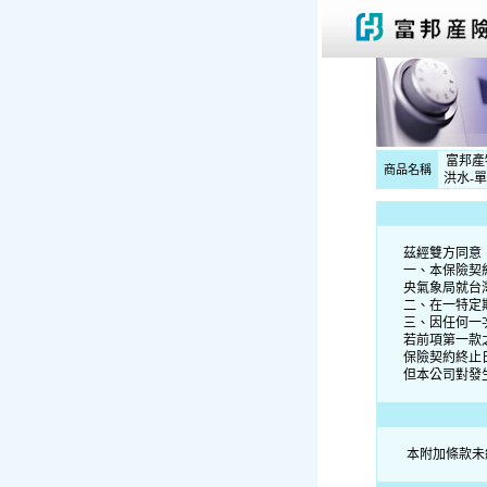
富邦產
商品名稱
洪水-
茲經雙方同意
一、本保險契
央氣象局就台
二、在一特定
三、因任何一
若前項第一款
保險契約終止
但本公司對發
本附加條款未