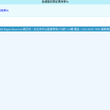
各通路別預定費用率%
費用率%
All Rights Reserved.
總公司：台北市中山區遼寧街179號7-14樓
電話：(02) 6636-7890
服務電話