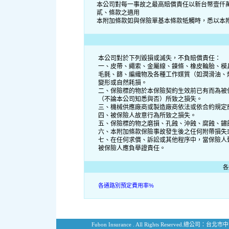
本公司對每一事故之最高賠償責任以新台幣壹仟
貳、條款之適用
本附加條款如與保險單基本條款牴觸時，悉以本
本公司對於下列毀損或滅失，不負賠償責任：
一、皮帶、繩索、金屬線、鍊條、橡皮輪胎、模
毛氈、篩、編織物及各種工作媒質（如潤滑油、
變形或自然耗損。
二、保險標的物於本保險契約生效前已有而為被
（不論本公司知悉與否）所致之損失。
三、機械供應廠商或製造廠商依法或依合約規定
四、被保險人故意行為所致之損失。
五、保險標的物之磨損、孔蝕、沖蝕、腐蝕、鏽
六、本附加條款保險事故發生後之任何附帶損失
七、在任何求償、訴訟或其他程序中，當保險人
被保險人應負舉證責任。
各
各通路別預定費用率%
Fubon Insurance . All Rights Reserved.
總公司：台北市中山