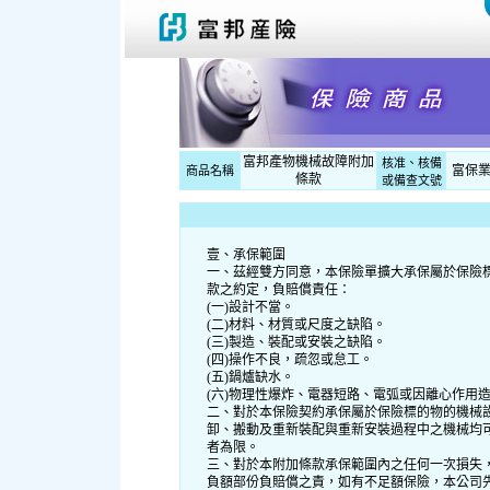
富邦產物機械故障附加
核准、核備
富保業字
商品名稱
條款
或備查文號
壹、承保範圍
一、茲經雙方同意，本保險單擴大承保屬於保險
款之約定，負賠償責任：
(一)設計不當。
(二)材料、材質或尺度之缺陷。
(三)製造、裝配或安裝之缺陷。
(四)操作不良，疏忽或怠工。
(五)鍋爐缺水。
(六)物理性爆炸、電器短路、電弧或因離心作用
二、對於本保險契約承保屬於保險標的物的機械
卸、搬動及重新裝配與重新安裝過程中之機械均
者為限。
三、對於本附加條款承保範圍內之任何一次損失
負額部份負賠償之責，如有不足額保險，本公司