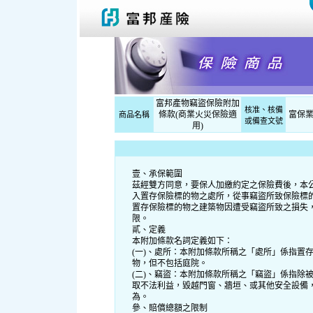
富邦產物竊盜保險附加
核准、核備
條款(商業火災保險適
富保業
商品名稱
或備查文號
用)
壹、承保範圍
茲經雙方同意，要保人加繳約定之保險費後，本
入置存保險標的物之處所，從事竊盜所致保險標
置存保險標的物之建築物因遭受竊盜所致之損失
限。
貳、定義
本附加條款名詞定義如下：
(一)、處所：本附加條款所稱之「處所」係指置
物，但不包括庭院。
(二)、竊盜：本附加條款所稱之「竊盜」係指除
取不法利益，毀越門窗、牆垣、或其他安全設備
為。
參、賠償總額之限制