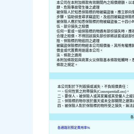
本公司在本附加條款有效期間內之賠償總額，以
肆、危險事故發生後之處理
被保險人於知悉保險標的物被竊盜後，應立即向
步驟，協助偵查尋求竊盜犯，及追回被竊盜保險
被保險人應於知悉保險標的物被竊盜後二十四小
伍、部分損失之賠償
任何一套或一組保險標的物遇有部份損失時，應
合理之賠償，不得因該損失部份即將該套或該部
陸、保險標的物追回之處理
被竊盜保險標的物經本公司賠償後，其所有權應
償金或代置費用退還本公司。
柒、條款之適用
本附加條款如與商業火災保險基本條款牴觸時，
條款之規定。
本公司對於下列毀損或滅失，不負賠償責任：
一、任何性質之附帶損失(ConsequentialLoss)。
二、要保人、被保險人或其家屬或其受僱人之縱
三、保險標的物存放於露天或未全部關閉之建築
四、被保險人對於保險標的物所受之損失，無法
各
各通路別預定費用率%