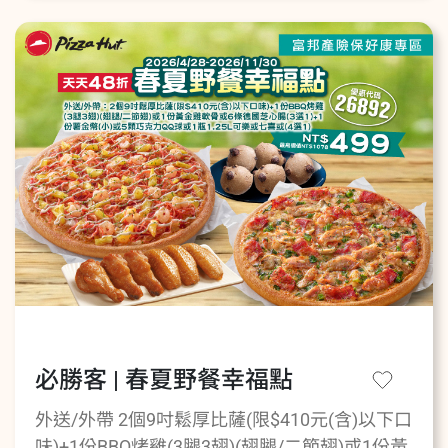
必勝客 | 春夏野餐幸福點
外送/外帶 2個9吋鬆厚比薩(限$410元(含)以下口
味)+1份BBQ烤雞(3腿3翅)(翅腿/二節翅)或1份黃