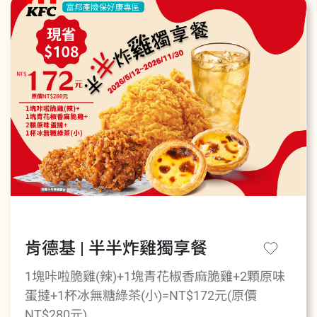
肯德基 | 半半炸雞獨享餐
1塊咔啦脆雞(辣)+1塊青花椒香麻脆雞+2顆原味
蛋撻+1杯冰無糖綠茶(小)=NT$172元(原價
NT$280元)