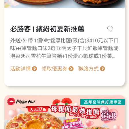
必勝客 | 繽紛初夏新推薦
外送/外帶 1個9吋鬆厚比薩(限(含)$410元以下口
味)+{筆管麵口味2選1}:明太子干貝鮮蝦筆管麵或
泡菜起司雪花牛筆管麵+1份愛心蝦球或1份薯金
幣(大){2選1}+1份黃金雞軟骨(小)或1瓶1.25L可
活動詳情
領取優惠券
聯絡方式
樂(2選1)=$518元(最高價值$747元)