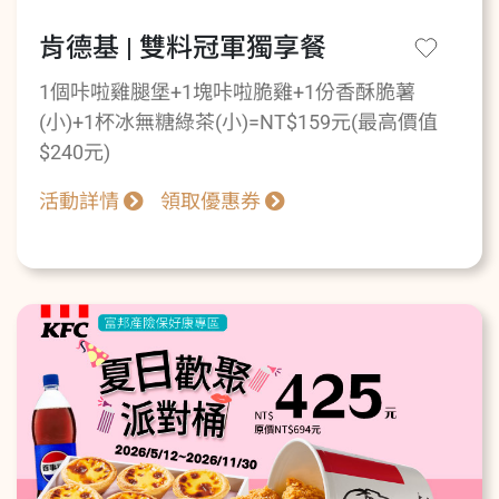
肯德基 | 雙料冠軍獨享餐
1個咔啦雞腿堡+1塊咔啦脆雞+1份香酥脆薯
(小)+1杯冰無糖綠茶(小)=NT$159元(最高價值
$240元)
活動詳情
領取優惠券