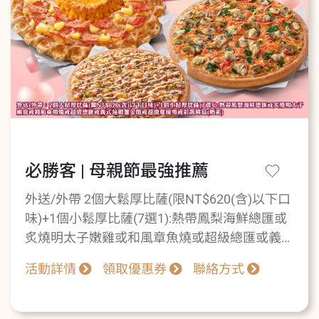
必勝客 | 母親節最強推薦
外送/外帶 2個大鬆厚比薩(限NT$620(含)以下口
味)+1個小鬆厚比薩(7選1):熱帶鳳梨海鮮總匯或
炙燒明太子嫩雞或和風章魚燒或超級總匯或義式
培根薯金幣或超級夏威夷或彩蔬鮮菇(奶
活動詳情
領取優惠券
聯絡方式
素)=NT$658(最高價值NT$1770)