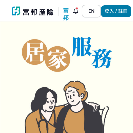
富
EN
登入 / 註冊
邦
小
管
家