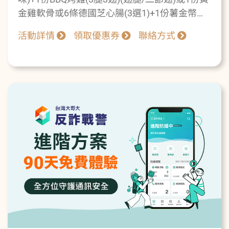
金雞軟骨或6條德國芝心腸(3選1)+1份薯金幣
(小)或5顆巧克力QQ球或1瓶1.25L可樂或七喜或
活動詳情
領取優惠券
聯絡方式
(4選1)=$499元(最高價值$1078元)