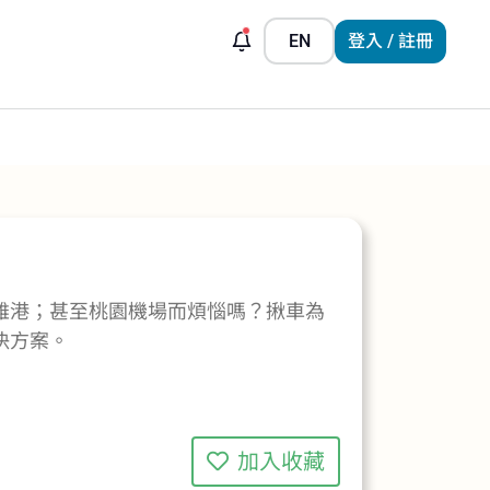
EN
登入 / 註冊
雄港；甚至桃園機場而煩惱嗎？揪車為
決方案。
加入收藏